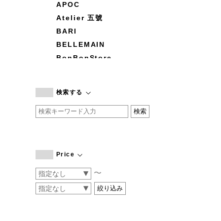
APOC
Atelier 五號
BARI
BELLEMAIN
BonBonStore
BOUQUET de L'UNE
branc branc
検索する
by basics
CATWORTH
chisaki
CI-VA
COGTHEBIGSMOKE
Price
cohan
〜
CONVERSE
DEAN & DELUCA
DRESS HERSELF
DUENDE