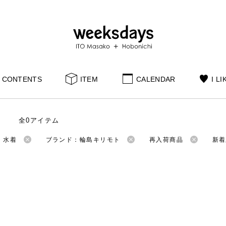
CONTENTS
ITEM
CALENDAR
I LI
全0アイテム
：水着
ブランド：輪島キリモト
再入荷商品
新着