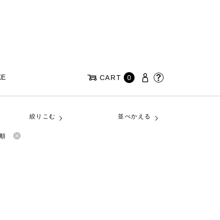
KE
CART
0
絞りこむ
並べかえる
順