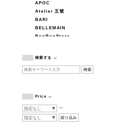
APOC
Atelier 五號
BARI
BELLEMAIN
BonBonStore
BOUQUET de L'UNE
branc branc
検索する
by basics
CATWORTH
chisaki
CI-VA
COGTHEBIGSMOKE
Price
cohan
〜
CONVERSE
DEAN & DELUCA
DRESS HERSELF
DUENDE