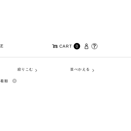
KE
CART
0
絞りこむ
並べかえる
新着順