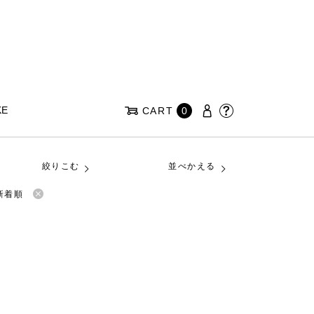
KE
CART
0
絞りこむ
並べかえる
新着順