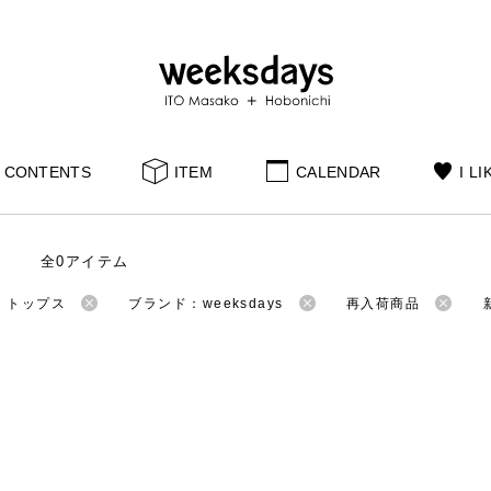
CONTENTS
ITEM
CALENDAR
I LI
全0アイテム
：トップス
ブランド：weeksdays
再入荷商品