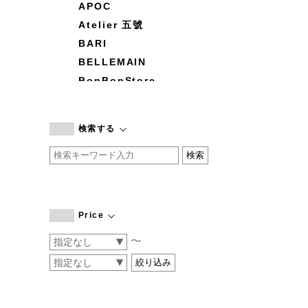
APOC
Atelier 五號
BARI
BELLEMAIN
BonBonStore
BOUQUET de L'UNE
branc branc
検索する
by basics
CATWORTH
chisaki
CI-VA
COGTHEBIGSMOKE
Price
cohan
〜
CONVERSE
DEAN & DELUCA
DRESS HERSELF
DUENDE