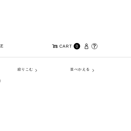
KE
CART
0
絞りこむ
並べかえる