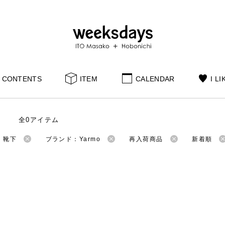
CONTENTS
ITEM
CALENDAR
I LI
全0アイテム
：靴下
ブランド：Yarmo
再入荷商品
新着順