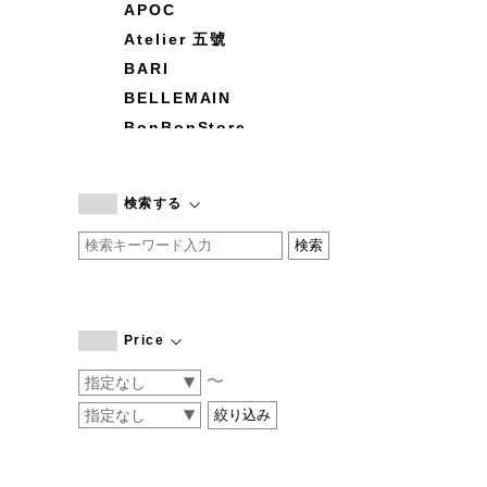
APOC
Atelier 五號
BARI
BELLEMAIN
BonBonStore
BOUQUET de L'UNE
branc branc
検索する
by basics
CATWORTH
chisaki
CI-VA
COGTHEBIGSMOKE
Price
cohan
〜
CONVERSE
DEAN & DELUCA
DRESS HERSELF
DUENDE