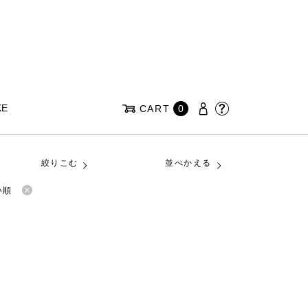
KE
CART
0
絞りこむ
並べかえる
い順