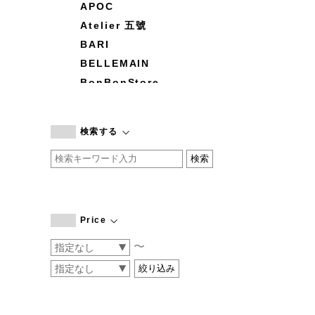
APOC
Atelier 五號
BARI
BELLEMAIN
BonBonStore
BOUQUET de L'UNE
branc branc
検索する
by basics
CATWORTH
chisaki
CI-VA
COGTHEBIGSMOKE
Price
cohan
〜
CONVERSE
DEAN & DELUCA
DRESS HERSELF
DUENDE