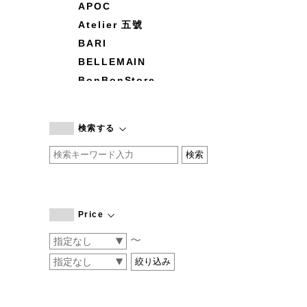
APOC
Atelier 五號
BARI
BELLEMAIN
BonBonStore
BOUQUET de L'UNE
branc branc
検索する
by basics
CATWORTH
chisaki
CI-VA
COGTHEBIGSMOKE
Price
cohan
〜
CONVERSE
DEAN & DELUCA
DRESS HERSELF
DUENDE