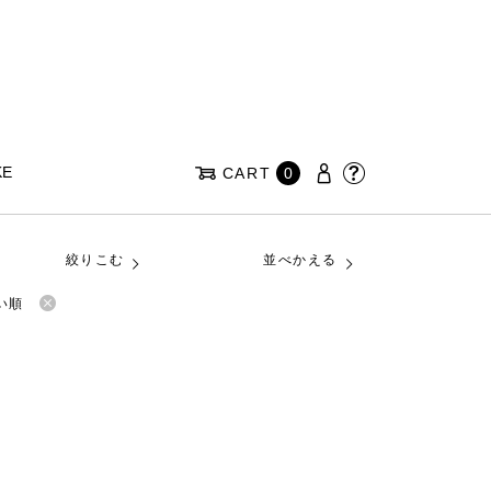
KE
CART
0
絞りこむ
並べかえる
い順