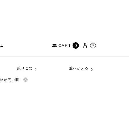
KE
CART
0
絞りこむ
並べかえる
格が高い順