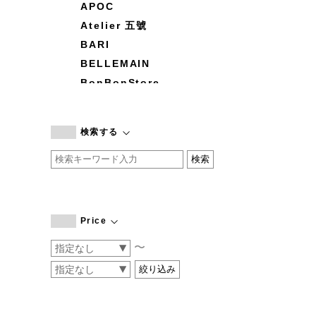
APOC
Atelier 五號
BARI
BELLEMAIN
BonBonStore
BOUQUET de L'UNE
branc branc
検索する
by basics
CATWORTH
chisaki
CI-VA
COGTHEBIGSMOKE
Price
cohan
〜
CONVERSE
DEAN & DELUCA
DRESS HERSELF
DUENDE