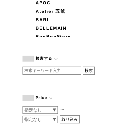
APOC
Atelier 五號
BARI
BELLEMAIN
BonBonStore
BOUQUET de L'UNE
branc branc
検索する
by basics
CATWORTH
chisaki
CI-VA
COGTHEBIGSMOKE
Price
cohan
〜
CONVERSE
DEAN & DELUCA
DRESS HERSELF
DUENDE