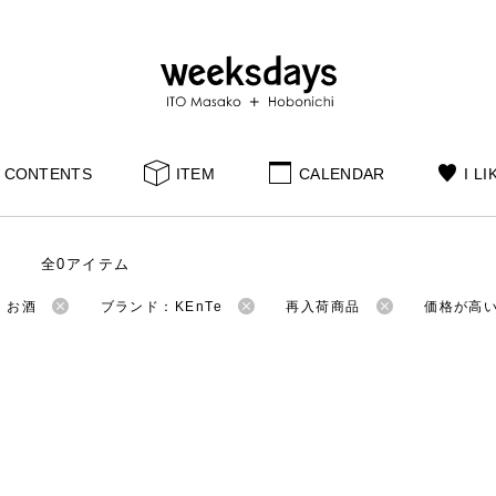
CONTENTS
ITEM
CALENDAR
I LI
全0アイテム
：お酒
ブランド：KEnTe
再入荷商品
価格が高