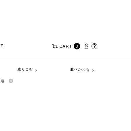
KE
CART
0
絞りこむ
並べかえる
い順