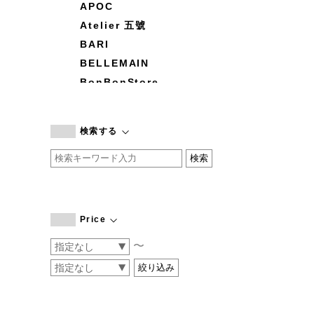
APOC
Atelier 五號
BARI
BELLEMAIN
BonBonStore
BOUQUET de L'UNE
branc branc
検索する
by basics
CATWORTH
chisaki
CI-VA
COGTHEBIGSMOKE
Price
cohan
〜
CONVERSE
DEAN & DELUCA
DRESS HERSELF
DUENDE