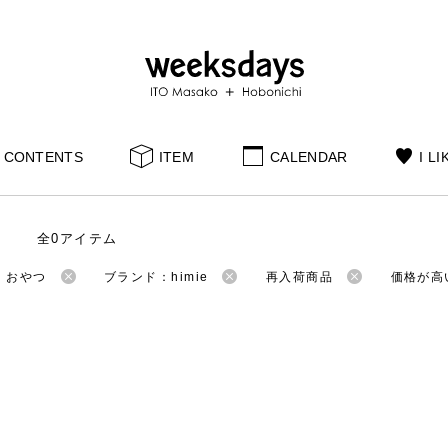
CONTENTS
ITEM
CALENDAR
I LI
全0アイテム
：おやつ
ブランド：himie
再入荷商品
価格が高