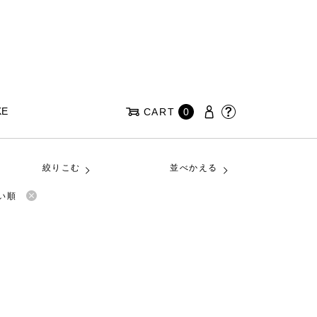
KE
CART
0
絞りこむ
並べかえる
い順