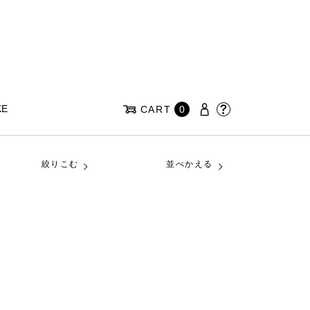
KE
CART
0
絞りこむ
並べかえる