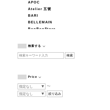
APOC
Atelier 五號
BARI
BELLEMAIN
BonBonStore
BOUQUET de L'UNE
branc branc
検索する
by basics
CATWORTH
chisaki
CI-VA
COGTHEBIGSMOKE
Price
cohan
〜
CONVERSE
DEAN & DELUCA
DRESS HERSELF
DUENDE