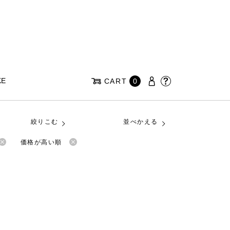
KE
CART
0
絞りこむ
並べかえる
価格が高い順