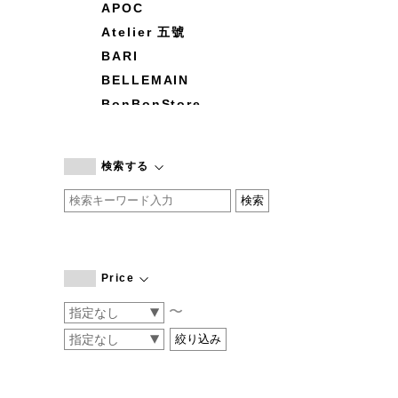
APOC
Atelier 五號
BARI
BELLEMAIN
BonBonStore
BOUQUET de L'UNE
branc branc
検索する
by basics
CATWORTH
chisaki
CI-VA
COGTHEBIGSMOKE
Price
cohan
〜
CONVERSE
DEAN & DELUCA
DRESS HERSELF
DUENDE