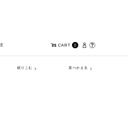
KE
CART
0
絞りこむ
並べかえる