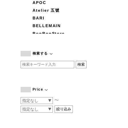
APOC
Atelier 五號
BARI
BELLEMAIN
BonBonStore
BOUQUET de L'UNE
branc branc
検索する
by basics
CATWORTH
chisaki
CI-VA
COGTHEBIGSMOKE
Price
cohan
〜
CONVERSE
DEAN & DELUCA
DRESS HERSELF
DUENDE