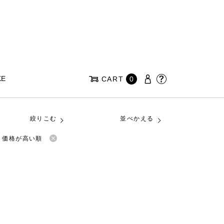
KE
CART
0
絞りこむ
並べかえる
価格が高い順