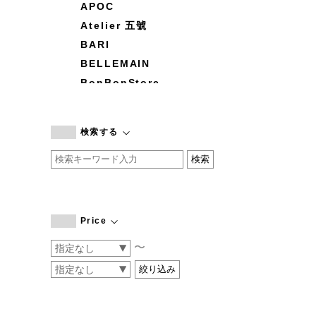
APOC
Atelier 五號
BARI
BELLEMAIN
BonBonStore
BOUQUET de L'UNE
branc branc
検索する
by basics
CATWORTH
chisaki
CI-VA
COGTHEBIGSMOKE
Price
cohan
〜
CONVERSE
DEAN & DELUCA
DRESS HERSELF
DUENDE