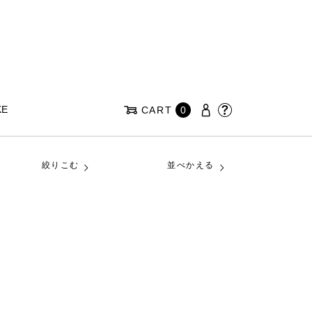
KE
CART
0
絞りこむ
並べかえる