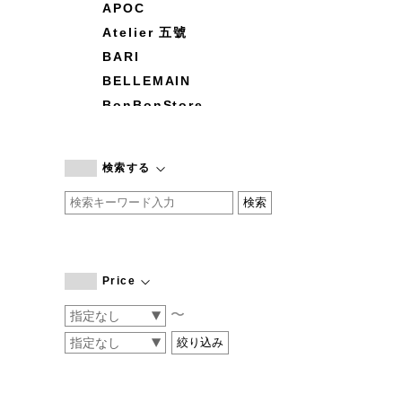
APOC
Atelier 五號
BARI
BELLEMAIN
BonBonStore
BOUQUET de L'UNE
branc branc
検索する
by basics
CATWORTH
chisaki
CI-VA
COGTHEBIGSMOKE
Price
cohan
〜
CONVERSE
DEAN & DELUCA
DRESS HERSELF
DUENDE