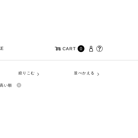
KE
CART
0
絞りこむ
並べかえる
高い順