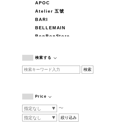
APOC
Atelier 五號
BARI
BELLEMAIN
BonBonStore
BOUQUET de L'UNE
branc branc
検索する
by basics
CATWORTH
chisaki
CI-VA
COGTHEBIGSMOKE
Price
cohan
〜
CONVERSE
DEAN & DELUCA
DRESS HERSELF
DUENDE