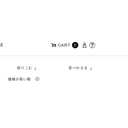
KE
CART
0
絞りこむ
並べかえる
価格が高い順