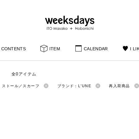
CONTENTS
ITEM
CALENDAR
I LI
全0アイテム
：ストール／スカーフ
ブランド：L'UNE
再入荷商品