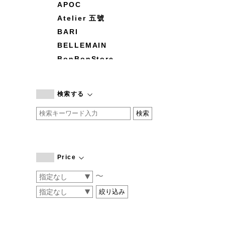
APOC
Atelier 五號
BARI
BELLEMAIN
BonBonStore
BOUQUET de L'UNE
branc branc
検索する
by basics
CATWORTH
chisaki
CI-VA
COGTHEBIGSMOKE
Price
cohan
〜
CONVERSE
DEAN & DELUCA
DRESS HERSELF
DUENDE