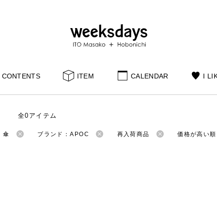
CONTENTS
ITEM
CALENDAR
I LI
全0アイテム
：傘
ブランド：APOC
再入荷商品
価格が高い順