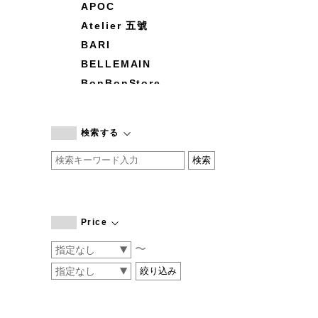
APOC
Atelier 五號
BARI
BELLEMAIN
BonBonStore
BOUQUET de L'UNE
branc branc
検索する
by basics
CATWORTH
chisaki
CI-VA
COGTHEBIGSMOKE
Price
cohan
〜
CONVERSE
DEAN & DELUCA
DRESS HERSELF
DUENDE