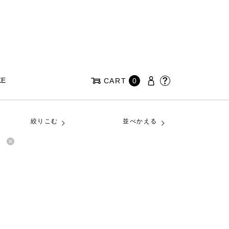
KE
CART
0
絞りこむ
並べかえる