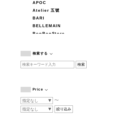
APOC
Atelier 五號
BARI
BELLEMAIN
BonBonStore
BOUQUET de L'UNE
branc branc
検索する
by basics
CATWORTH
chisaki
CI-VA
COGTHEBIGSMOKE
Price
cohan
〜
CONVERSE
DEAN & DELUCA
DRESS HERSELF
DUENDE