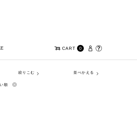
KE
CART
0
絞りこむ
並べかえる
い順