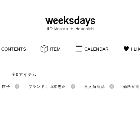
CONTENTS
ITEM
CALENDAR
I LI
全0アイテム
：帽子
ブランド：山本忠正
再入荷商品
価格が高