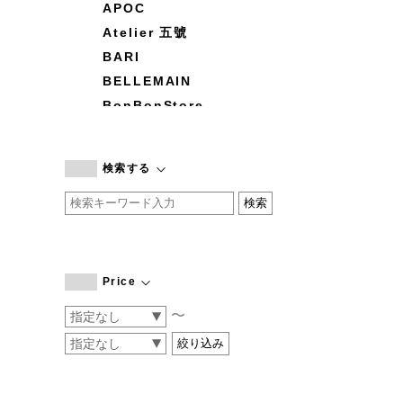
APOC
Atelier 五號
BARI
BELLEMAIN
BonBonStore
BOUQUET de L'UNE
branc branc
検索する
by basics
CATWORTH
chisaki
CI-VA
COGTHEBIGSMOKE
Price
cohan
〜
CONVERSE
DEAN & DELUCA
DRESS HERSELF
DUENDE