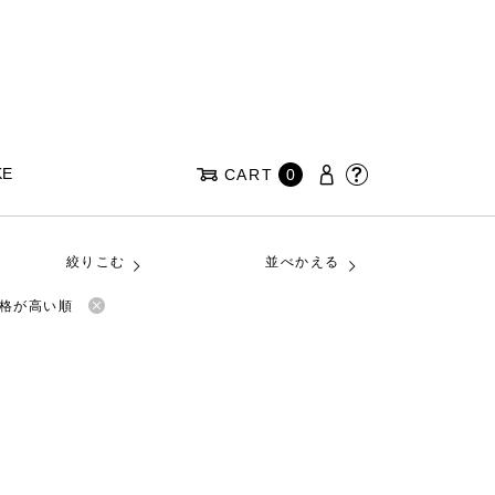
KE
CART
0
絞りこむ
並べかえる
格が高い順