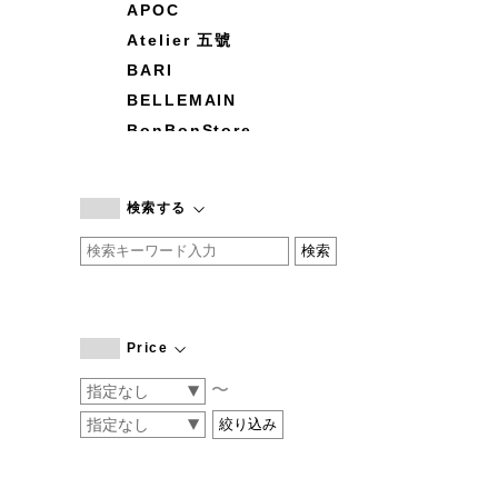
APOC
Atelier 五號
BARI
BELLEMAIN
BonBonStore
BOUQUET de L'UNE
branc branc
検索する
by basics
CATWORTH
chisaki
CI-VA
COGTHEBIGSMOKE
Price
cohan
〜
CONVERSE
DEAN & DELUCA
DRESS HERSELF
DUENDE