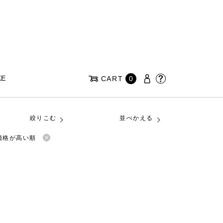
KE
CART
0
絞りこむ
並べかえる
価格が高い順