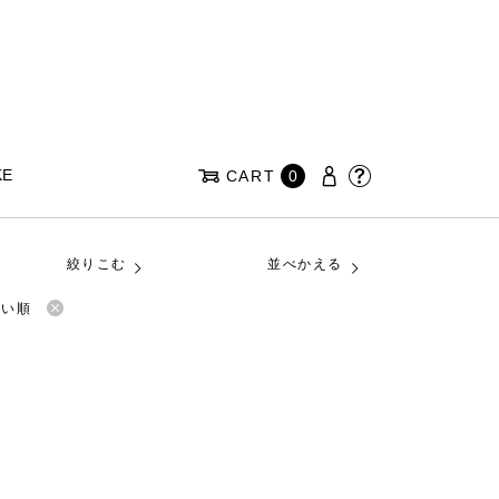
KE
CART
0
絞りこむ
並べかえる
高い順