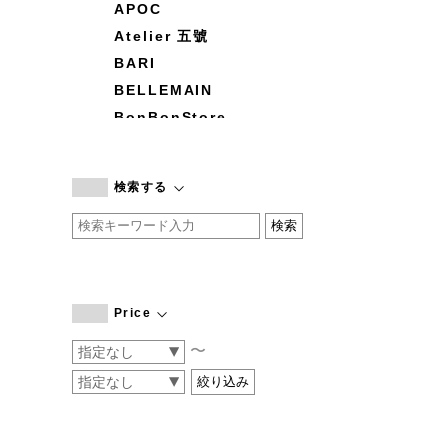
APOC
Atelier 五號
BARI
BELLEMAIN
BonBonStore
BOUQUET de L'UNE
branc branc
検索する
by basics
CATWORTH
chisaki
CI-VA
COGTHEBIGSMOKE
Price
cohan
〜
CONVERSE
DEAN & DELUCA
DRESS HERSELF
DUENDE