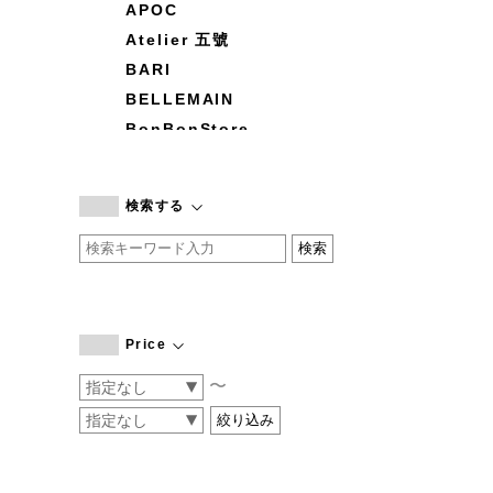
APOC
Atelier 五號
BARI
BELLEMAIN
BonBonStore
BOUQUET de L'UNE
branc branc
検索する
by basics
CATWORTH
chisaki
CI-VA
COGTHEBIGSMOKE
Price
cohan
〜
CONVERSE
DEAN & DELUCA
DRESS HERSELF
DUENDE