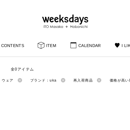
CONTENTS
ITEM
CALENDAR
I LI
全0アイテム
：ウェア
ブランド：uka
再入荷商品
価格が高い