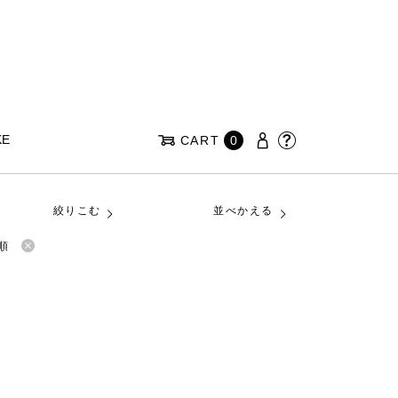
KE
CART
0
絞りこむ
並べかえる
順