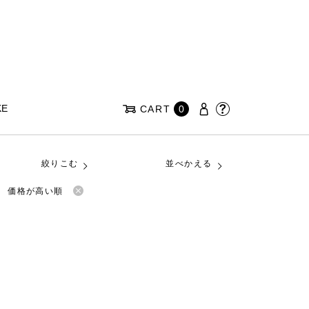
KE
CART
0
絞りこむ
並べかえる
価格が高い順