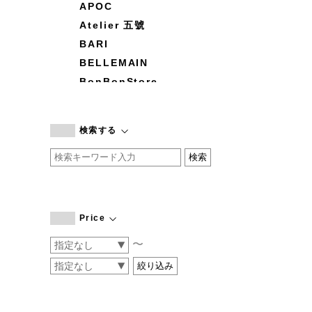
APOC
Atelier 五號
BARI
BELLEMAIN
BonBonStore
BOUQUET de L'UNE
branc branc
検索する
by basics
CATWORTH
chisaki
CI-VA
COGTHEBIGSMOKE
Price
cohan
〜
CONVERSE
DEAN & DELUCA
DRESS HERSELF
DUENDE