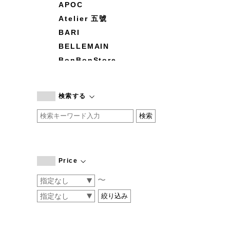
APOC
Atelier 五號
BARI
BELLEMAIN
BonBonStore
BOUQUET de L'UNE
branc branc
検索する
by basics
CATWORTH
chisaki
CI-VA
COGTHEBIGSMOKE
Price
cohan
〜
CONVERSE
DEAN & DELUCA
DRESS HERSELF
DUENDE