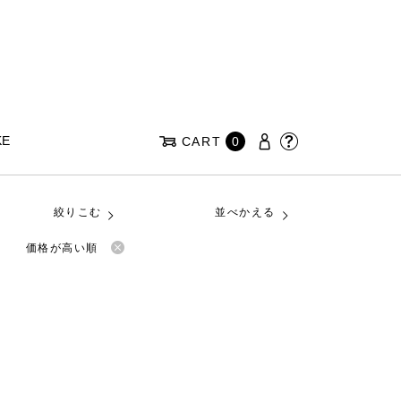
KE
CART
0
絞りこむ
並べかえる
価格が高い順