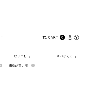
KE
CART
0
絞りこむ
並べかえる
価格が高い順