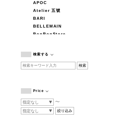
APOC
Atelier 五號
BARI
BELLEMAIN
BonBonStore
BOUQUET de L'UNE
branc branc
検索する
by basics
CATWORTH
chisaki
CI-VA
COGTHEBIGSMOKE
Price
cohan
〜
CONVERSE
DEAN & DELUCA
DRESS HERSELF
DUENDE