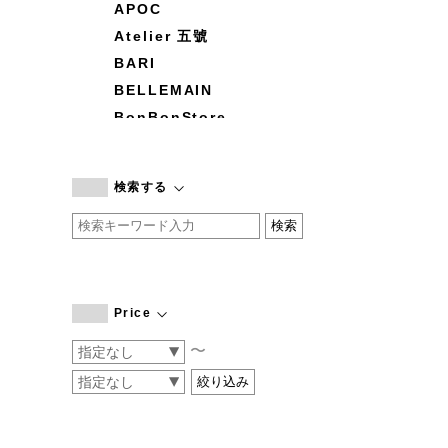
APOC
Atelier 五號
BARI
BELLEMAIN
BonBonStore
BOUQUET de L'UNE
branc branc
検索する
by basics
CATWORTH
chisaki
CI-VA
COGTHEBIGSMOKE
Price
cohan
〜
CONVERSE
DEAN & DELUCA
DRESS HERSELF
DUENDE