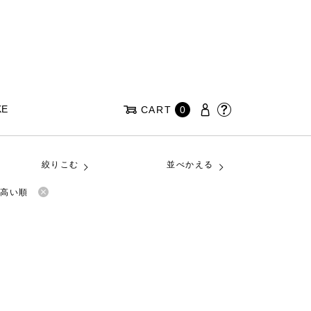
KE
CART
0
絞りこむ
並べかえる
が高い順