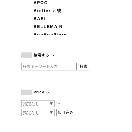
APOC
Atelier 五號
BARI
BELLEMAIN
BonBonStore
BOUQUET de L'UNE
branc branc
検索する
by basics
CATWORTH
chisaki
CI-VA
COGTHEBIGSMOKE
Price
cohan
〜
CONVERSE
DEAN & DELUCA
DRESS HERSELF
DUENDE