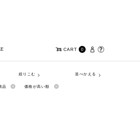
KE
CART
0
絞りこむ
並べかえる
商品
価格が高い順