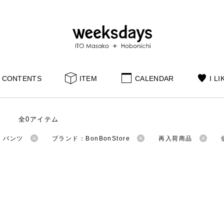
CONTENTS
ITEM
CALENDAR
I LI
全0アイテム
：パンツ
ブランド：BonBonStore
再入荷商品