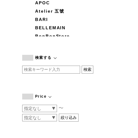
APOC
Atelier 五號
BARI
BELLEMAIN
BonBonStore
BOUQUET de L'UNE
branc branc
検索する
by basics
CATWORTH
chisaki
CI-VA
COGTHEBIGSMOKE
Price
cohan
〜
CONVERSE
DEAN & DELUCA
DRESS HERSELF
DUENDE