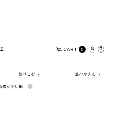
KE
CART
0
絞りこむ
並べかえる
価格が高い順