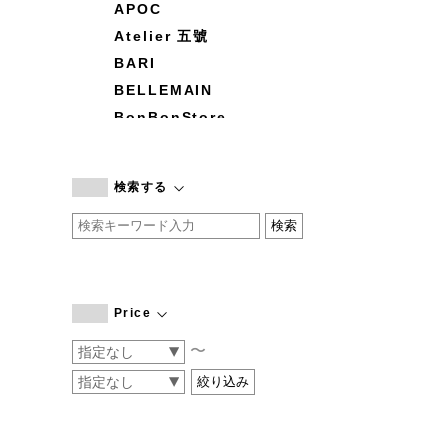
APOC
Atelier 五號
BARI
BELLEMAIN
BonBonStore
BOUQUET de L'UNE
branc branc
検索する
by basics
CATWORTH
chisaki
CI-VA
COGTHEBIGSMOKE
Price
cohan
〜
CONVERSE
DEAN & DELUCA
DRESS HERSELF
DUENDE