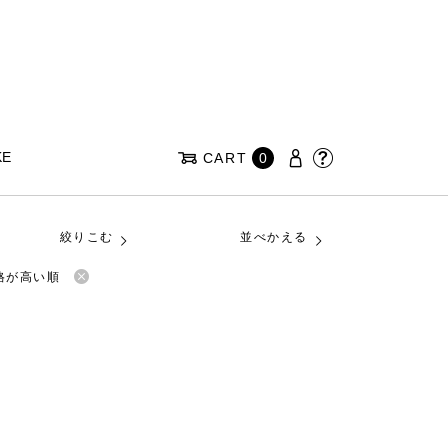
KE
CART
0
絞りこむ
並べかえる
格が高い順