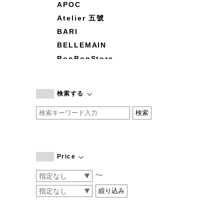
APOC
Atelier 五號
BARI
BELLEMAIN
BonBonStore
BOUQUET de L'UNE
branc branc
検索する
by basics
CATWORTH
chisaki
CI-VA
COGTHEBIGSMOKE
Price
cohan
〜
CONVERSE
DEAN & DELUCA
DRESS HERSELF
DUENDE