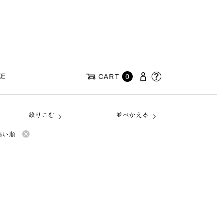
KE
CART
0
絞りこむ
並べかえる
高い順