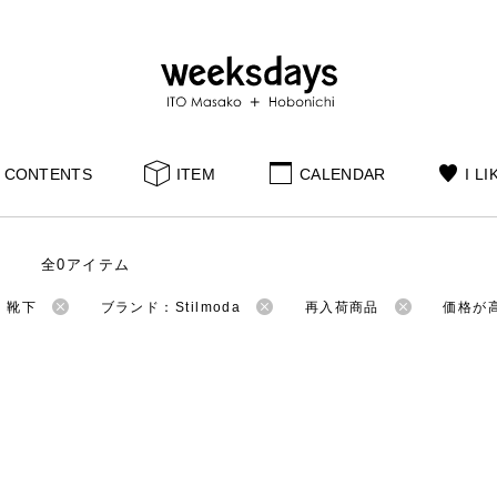
CONTENTS
ITEM
CALENDAR
I LI
全0アイテム
：靴下
ブランド：Stilmoda
再入荷商品
価格が