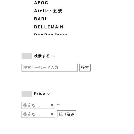
APOC
Atelier 五號
BARI
BELLEMAIN
BonBonStore
BOUQUET de L'UNE
branc branc
検索する
by basics
CATWORTH
chisaki
CI-VA
COGTHEBIGSMOKE
Price
cohan
〜
CONVERSE
DEAN & DELUCA
DRESS HERSELF
DUENDE