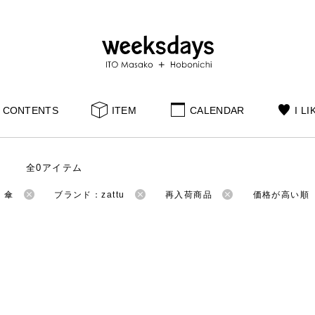
CONTENTS
ITEM
CALENDAR
I LI
全0アイテム
：傘
ブランド：zattu
再入荷商品
価格が高い順