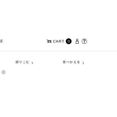
KE
CART
0
絞りこむ
並べかえる