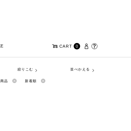
KE
CART
0
絞りこむ
並べかえる
荷商品
新着順