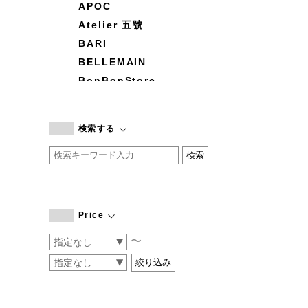
APOC
Atelier 五號
BARI
BELLEMAIN
BonBonStore
BOUQUET de L'UNE
branc branc
検索する
by basics
CATWORTH
chisaki
CI-VA
COGTHEBIGSMOKE
Price
cohan
〜
CONVERSE
DEAN & DELUCA
DRESS HERSELF
DUENDE