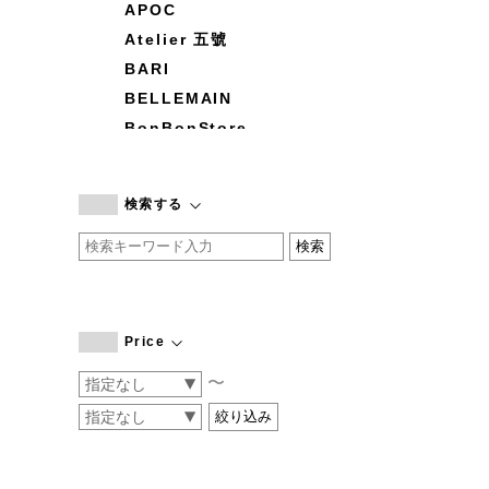
APOC
Atelier 五號
BARI
BELLEMAIN
BonBonStore
BOUQUET de L'UNE
branc branc
検索する
by basics
CATWORTH
chisaki
CI-VA
COGTHEBIGSMOKE
Price
cohan
〜
CONVERSE
DEAN & DELUCA
DRESS HERSELF
DUENDE