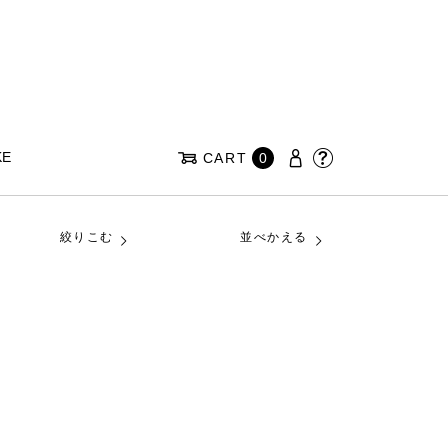
KE
CART
0
絞りこむ
並べかえる