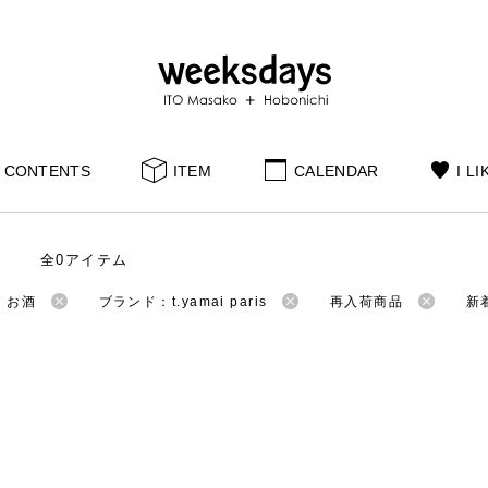
CONTENTS
ITEM
CALENDAR
I LI
全0アイテム
：お酒
ブランド：t.yamai paris
再入荷商品
新