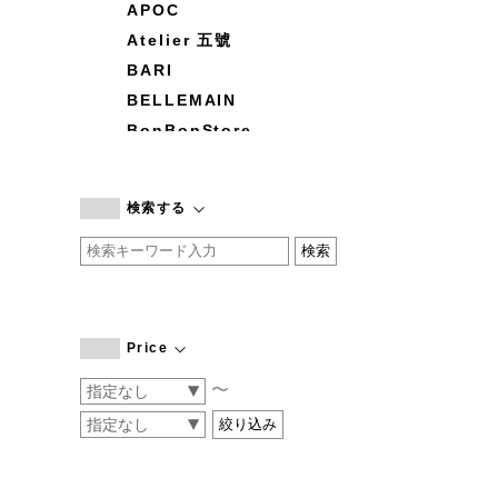
APOC
Atelier 五號
BARI
BELLEMAIN
BonBonStore
BOUQUET de L'UNE
branc branc
検索する
by basics
CATWORTH
chisaki
CI-VA
COGTHEBIGSMOKE
Price
cohan
〜
CONVERSE
DEAN & DELUCA
DRESS HERSELF
DUENDE