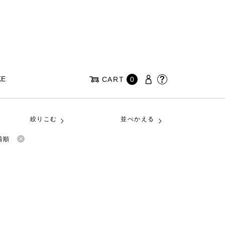
KE
CART
0
絞りこむ
並べかえる
着順