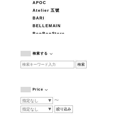
APOC
Atelier 五號
BARI
BELLEMAIN
BonBonStore
BOUQUET de L'UNE
branc branc
検索する
by basics
CATWORTH
chisaki
CI-VA
COGTHEBIGSMOKE
Price
cohan
〜
CONVERSE
DEAN & DELUCA
DRESS HERSELF
DUENDE