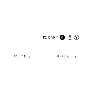
KE
CART
0
絞りこむ
並べかえる