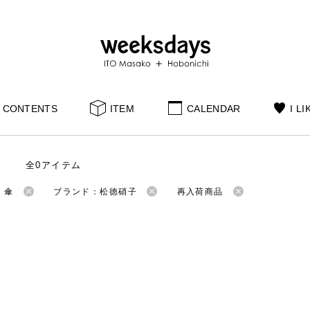
CONTENTS
ITEM
CALENDAR
I LI
全0アイテム
：傘
ブランド：松徳硝子
再入荷商品