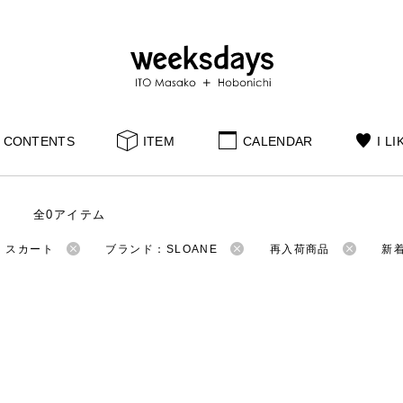
CONTENTS
ITEM
CALENDAR
I LI
全0アイテム
：スカート
ブランド：SLOANE
再入荷商品
新