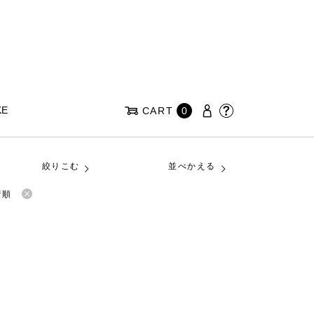
KE
CART
0
絞りこむ
並べかえる
着順