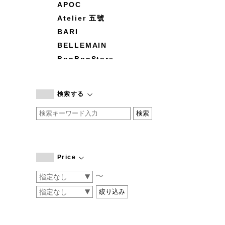
APOC
Atelier 五號
BARI
BELLEMAIN
BonBonStore
BOUQUET de L'UNE
branc branc
検索する
by basics
CATWORTH
chisaki
CI-VA
COGTHEBIGSMOKE
Price
cohan
〜
CONVERSE
DEAN & DELUCA
DRESS HERSELF
DUENDE