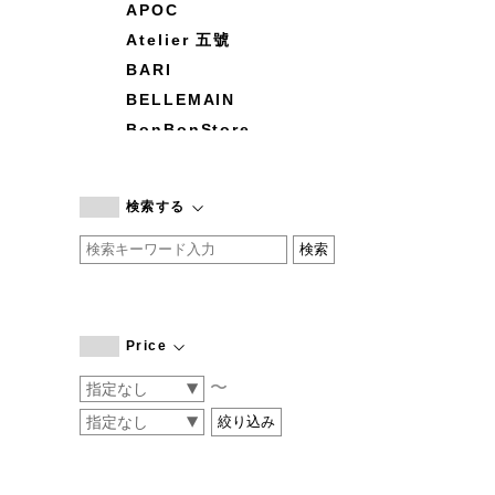
APOC
Atelier 五號
BARI
BELLEMAIN
BonBonStore
BOUQUET de L'UNE
branc branc
検索する
by basics
CATWORTH
chisaki
CI-VA
COGTHEBIGSMOKE
Price
cohan
〜
CONVERSE
DEAN & DELUCA
DRESS HERSELF
DUENDE