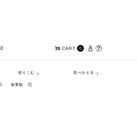
KE
CART
0
絞りこむ
並べかえる
新着順