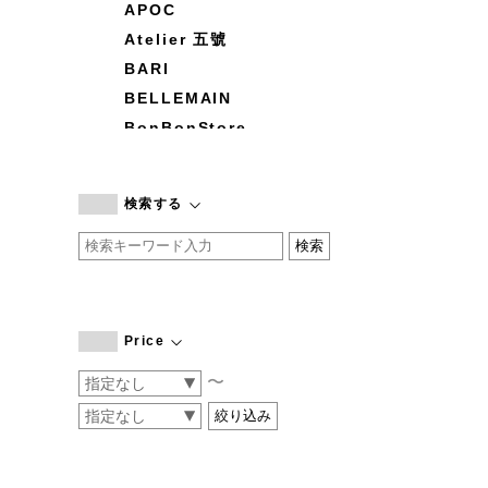
APOC
Atelier 五號
BARI
BELLEMAIN
BonBonStore
BOUQUET de L'UNE
branc branc
検索する
by basics
CATWORTH
chisaki
CI-VA
COGTHEBIGSMOKE
Price
cohan
〜
CONVERSE
DEAN & DELUCA
DRESS HERSELF
DUENDE