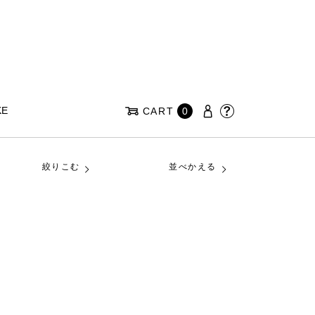
KE
CART
0
絞りこむ
並べかえる