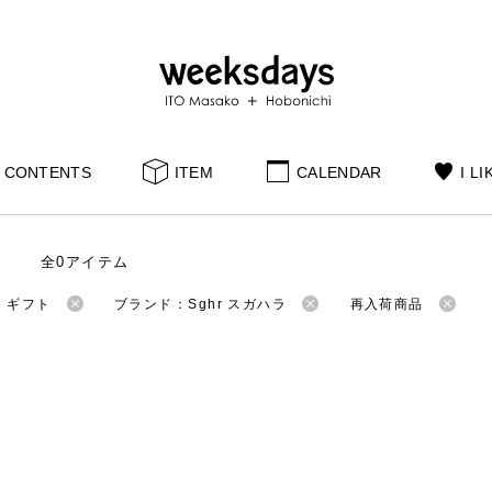
CONTENTS
ITEM
CALENDAR
I LI
全0アイテム
：ギフト
ブランド：Sghr スガハラ
再入荷商品