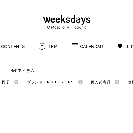
CONTENTS
ITEM
CALENDAR
I LI
全0アイテム
：帽子
ブランド：P.H.DESIGNS
再入荷商品
価