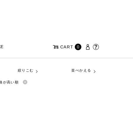
KE
CART
0
絞りこむ
並べかえる
格が高い順