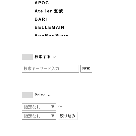
APOC
Atelier 五號
BARI
BELLEMAIN
BonBonStore
BOUQUET de L'UNE
branc branc
検索する
by basics
CATWORTH
chisaki
CI-VA
COGTHEBIGSMOKE
Price
cohan
〜
CONVERSE
DEAN & DELUCA
DRESS HERSELF
DUENDE