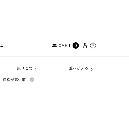
KE
CART
0
絞りこむ
並べかえる
価格が高い順