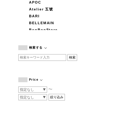
APOC
Atelier 五號
BARI
BELLEMAIN
BonBonStore
BOUQUET de L'UNE
branc branc
検索する
by basics
CATWORTH
chisaki
CI-VA
COGTHEBIGSMOKE
Price
cohan
〜
CONVERSE
DEAN & DELUCA
DRESS HERSELF
DUENDE