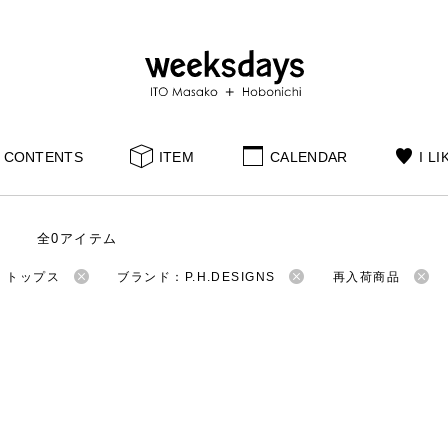
CONTENTS
ITEM
CALENDAR
I LI
全0アイテム
：トップス
ブランド：P.H.DESIGNS
再入荷商品