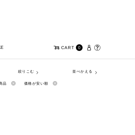
KE
CART
0
絞りこむ
並べかえる
商品
価格が安い順