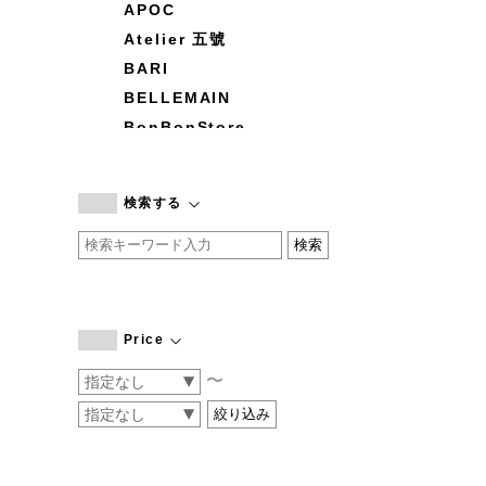
APOC
Atelier 五號
BARI
BELLEMAIN
BonBonStore
BOUQUET de L'UNE
branc branc
検索する
by basics
CATWORTH
chisaki
CI-VA
COGTHEBIGSMOKE
Price
cohan
〜
CONVERSE
DEAN & DELUCA
DRESS HERSELF
DUENDE