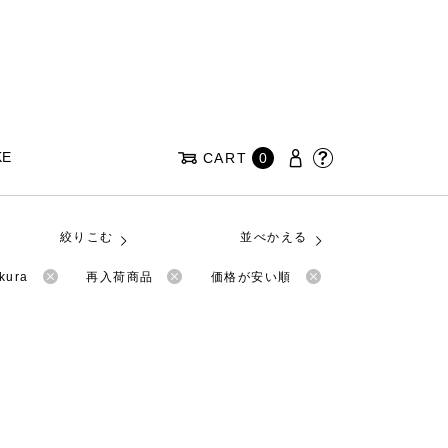
KE
CART
0
絞りこむ
並べかえる
kura
再入荷商品
価格が安い順