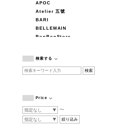
APOC
Atelier 五號
BARI
BELLEMAIN
BonBonStore
BOUQUET de L'UNE
branc branc
検索する
by basics
CATWORTH
chisaki
CI-VA
COGTHEBIGSMOKE
Price
cohan
〜
CONVERSE
DEAN & DELUCA
DRESS HERSELF
DUENDE