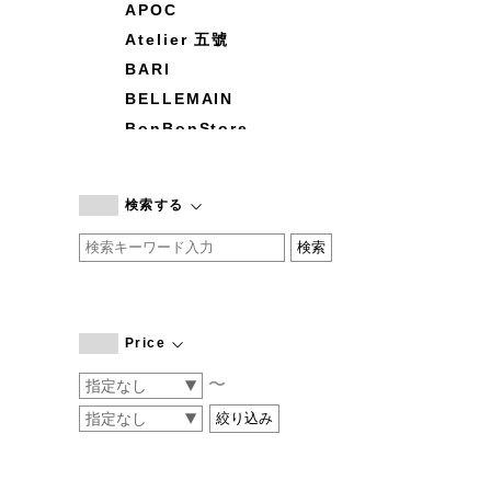
APOC
Atelier 五號
BARI
BELLEMAIN
BonBonStore
BOUQUET de L'UNE
branc branc
検索する
by basics
CATWORTH
chisaki
CI-VA
COGTHEBIGSMOKE
Price
cohan
〜
CONVERSE
DEAN & DELUCA
DRESS HERSELF
DUENDE