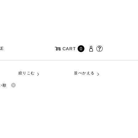
KE
CART
0
絞りこむ
並べかえる
い順