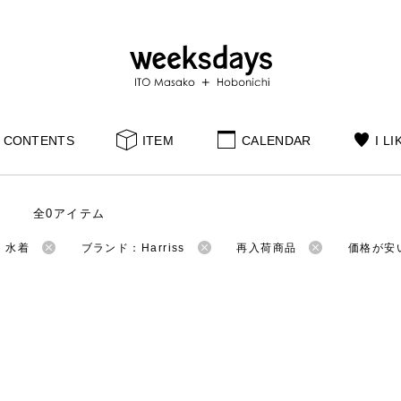
CONTENTS
ITEM
CALENDAR
I LI
全0アイテム
：水着
ブランド：Harriss
再入荷商品
価格が安