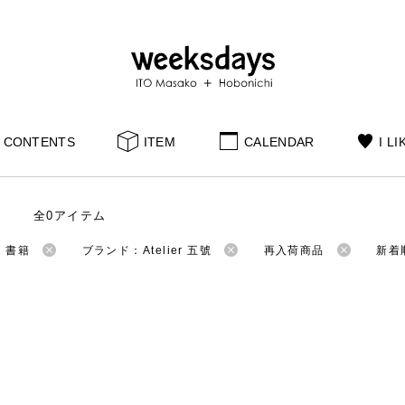
CONTENTS
ITEM
CALENDAR
I LI
全0アイテム
：書籍
ブランド：Atelier 五號
再入荷商品
新着