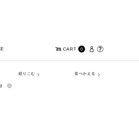
KE
CART
0
絞りこむ
並べかえる
順