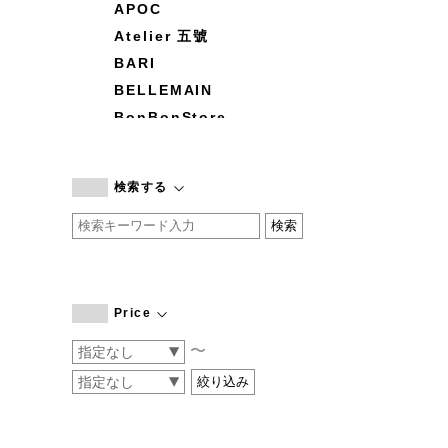
APOC
Atelier 五號
BARI
BELLEMAIN
BonBonStore
BOUQUET de L'UNE
branc branc
検索する
by basics
CATWORTH
chisaki
CI-VA
COGTHEBIGSMOKE
Price
cohan
〜
CONVERSE
DEAN & DELUCA
DRESS HERSELF
DUENDE