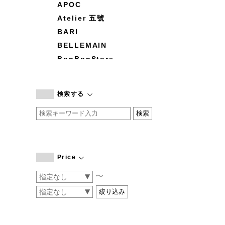
APOC
Atelier 五號
BARI
BELLEMAIN
BonBonStore
BOUQUET de L'UNE
branc branc
検索する
by basics
CATWORTH
chisaki
CI-VA
COGTHEBIGSMOKE
Price
cohan
〜
CONVERSE
DEAN & DELUCA
DRESS HERSELF
DUENDE