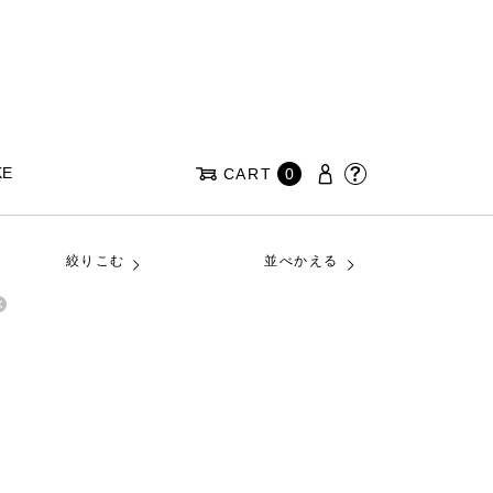
KE
CART
0
絞りこむ
並べかえる