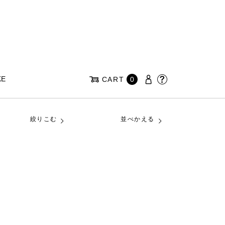
KE
CART
0
絞りこむ
並べかえる