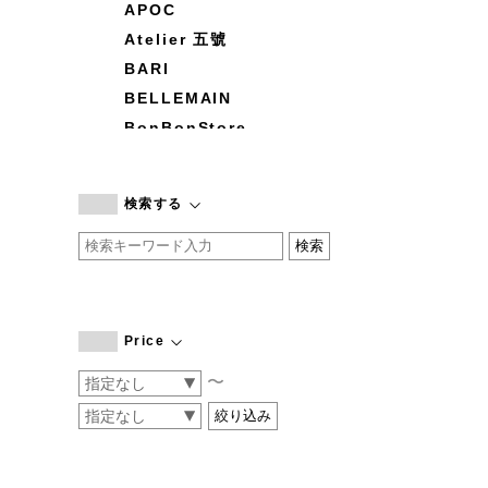
APOC
Atelier 五號
BARI
BELLEMAIN
BonBonStore
BOUQUET de L'UNE
branc branc
検索する
by basics
CATWORTH
chisaki
CI-VA
COGTHEBIGSMOKE
Price
cohan
〜
CONVERSE
DEAN & DELUCA
DRESS HERSELF
DUENDE