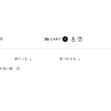
KE
CART
0
絞りこむ
並べかえる
が安い順