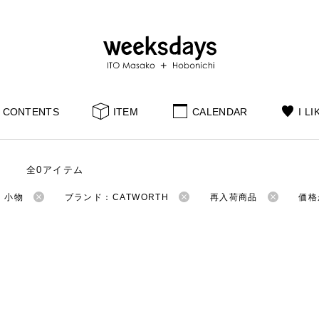
CONTENTS
ITEM
CALENDAR
I LI
全0アイテム
：小物
ブランド：CATWORTH
再入荷商品
価格