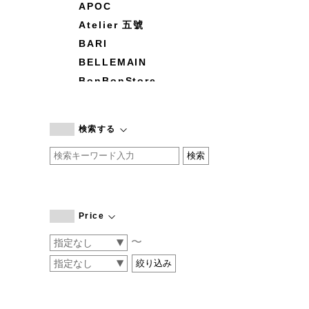
APOC
Atelier 五號
BARI
BELLEMAIN
BonBonStore
BOUQUET de L'UNE
branc branc
検索する
by basics
CATWORTH
chisaki
CI-VA
COGTHEBIGSMOKE
Price
cohan
〜
CONVERSE
DEAN & DELUCA
DRESS HERSELF
DUENDE