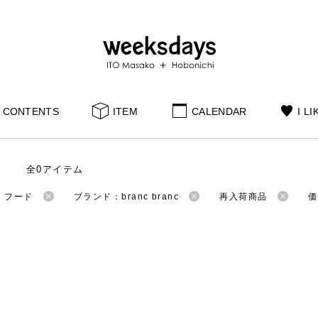
CONTENTS
ITEM
CALENDAR
I LI
全0アイテム
：フード
ブランド：branc branc
再入荷商品
価