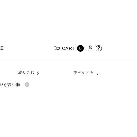
KE
CART
0
絞りこむ
並べかえる
格が高い順