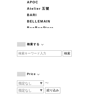
APOC
Atelier 五號
BARI
BELLEMAIN
BonBonStore
BOUQUET de L'UNE
branc branc
検索する
by basics
CATWORTH
chisaki
CI-VA
COGTHEBIGSMOKE
Price
cohan
〜
CONVERSE
DEAN & DELUCA
DRESS HERSELF
DUENDE