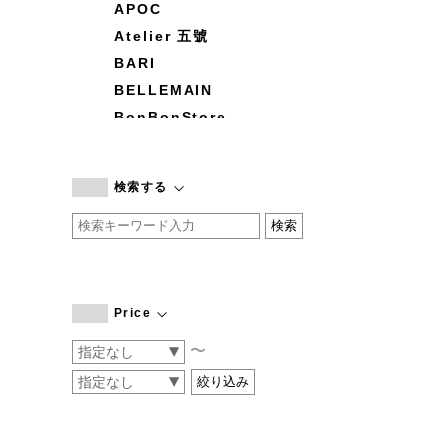
APOC
Atelier 五號
BARI
BELLEMAIN
BonBonStore
BOUQUET de L'UNE
branc branc
検索する
by basics
CATWORTH
chisaki
CI-VA
COGTHEBIGSMOKE
Price
cohan
〜
CONVERSE
DEAN & DELUCA
DRESS HERSELF
DUENDE