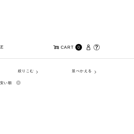
KE
CART
0
絞りこむ
並べかえる
安い順