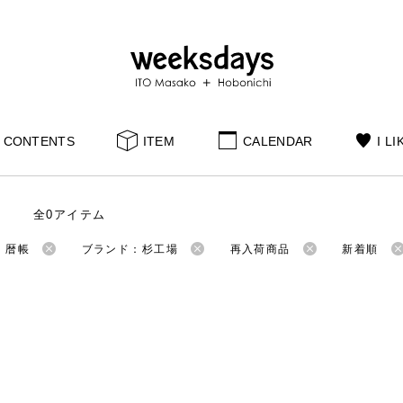
CONTENTS
ITEM
CALENDAR
I LI
全0アイテム
：暦帳
ブランド：杉工場
再入荷商品
新着順