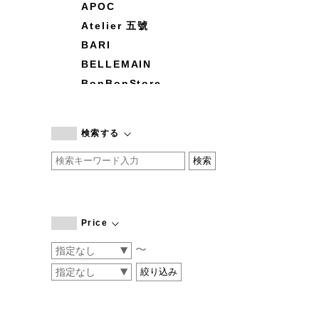
APOC
Atelier 五號
BARI
BELLEMAIN
BonBonStore
BOUQUET de L'UNE
branc branc
検索する
by basics
CATWORTH
chisaki
CI-VA
COGTHEBIGSMOKE
Price
cohan
〜
CONVERSE
DEAN & DELUCA
DRESS HERSELF
DUENDE