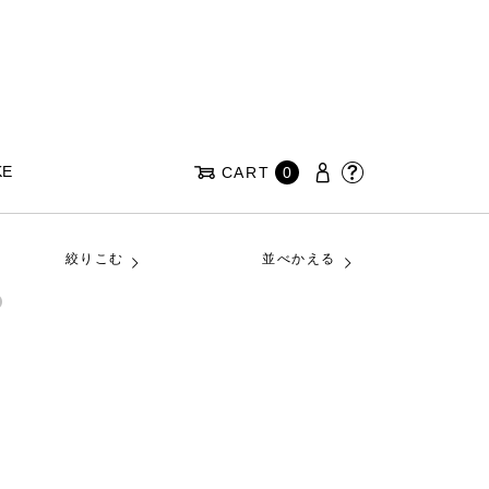
KE
CART
0
絞りこむ
並べかえる